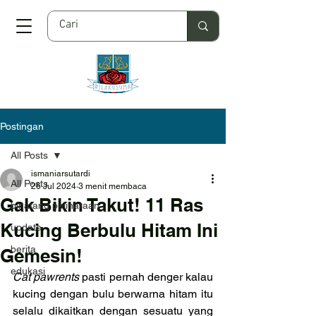
Postingan
All Posts
ismaniarsutardi
All Posts
26 Jul 2024
3 menit membaca
Gak Bikin Takut! 11 Ras
binatang peliharaan
Kucing Berbulu Hitam Ini
update
berita
Gemesin!
edukasi
Cat pawrents
 pasti pernah denger kalau 
kucing dengan bulu berwarna hitam itu 
selalu dikaitkan dengan sesuatu yang 