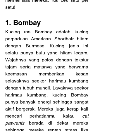
memelihara mereka. Yuk cek satu per 
satu!
1. Bombay
Kucing ras Bombay adalah kucing 
perpaduan American Shorthair hitam 
dengan Burmese. Kucing jenis ini 
selalu punya bulu yang hitam legam. 
Wajahnya yang polos dengan tekstur 
tajam serta matanya yang berwarna 
keemasan memberikan kesan 
selayaknya seekor harimau kumbang 
dengan tubuh mungil. Layaknya seekor 
harimau kumbang, kucing Bombay 
punya banyak energi sehingga sangat 
aktif bergerak. Mereka juga kerap kali 
mencari perhatianmu kalau 
cat 
pawrents
 berada di dekat mereka 
sehingga mereka rentan stress jika 