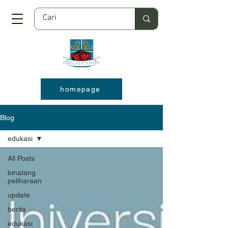
homepage
Blog
edukasi
All Posts
binatang
peliharaan
update
berita
edukasi