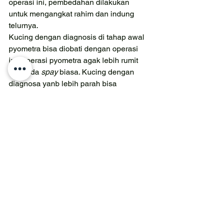
operasi ini, pembedahan dilakukan 
untuk mengangkat rahim dan indung 
telurnya. 
Kucing dengan diagnosis di tahap awal 
pyometra bisa diobati dengan operasi 
ini. Operasi pyometra agak lebih rumit 
daripada 
spay 
biasa. Kucing dengan 
diagnosa yanb lebih parah bisa 
membuat proses operasi lebih rumit 
dan masa rawat inap atau 
recovery 
lebih lama. Cairan infus akan 
dibutuhkan untuk menstabilkan kucing 
di masa sebelum dan sesuadah 
operasi. Kucing juga mungkin akan 
membutuhkan obat antibiotik.
Setelah operasi, aktivitas kucing harus 
dibatasi untuk membuatnya sembuh 
total. Waktu 
recovery 
yang diperlukan 
adalah sekitar 2 minggu pascaoperasi. 