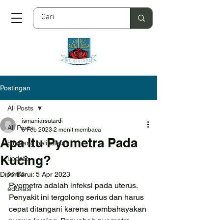
Postingan
All Posts
ismaniarsutardi
All Posts
6 Feb 2023
2 menit membaca
Apa Itu Pyometra Pada
binatang peliharaan
Kucing?
update
berita
Diperbarui:
5 Apr 2023
Pyometra adalah infeksi pada uterus. 
edukasi
Penyakit ini tergolong serius dan harus 
cepat ditangani karena membahayakan 