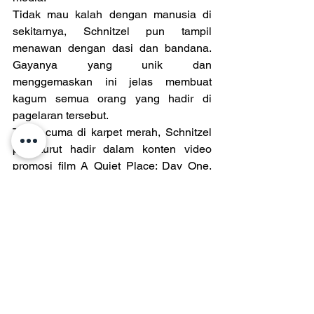
Tidak mau kalah dengan manusia di 
sekitarnya, Schnitzel pun tampil 
menawan dengan dasi dan bandana. 
Gayanya yang unik dan 
menggemaskan ini jelas membuat 
kagum semua orang yang hadir di 
pagelaran tersebut.
Tidak cuma di karpet merah, Schnitzel 
pun turut hadir dalam konten video 
promosi film A Quiet Place: Day One. 
Dalam konten video tersebut, Schnitzel 
tampak duduk di kursi dengan tulisan 
“Cast” serta diwawancarai oleh Lupita 
Nyong’o dan Joseph Quinn. Mereka 
menanyakan keterlibatan Schnitzel 
dalam film tersebut. Sayangnya, 
Schnitzel hanya diam saja, bahkan 
malah turun dari kursi saat ia ditanya 