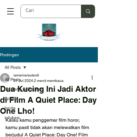
Postingan
All Posts
ismaniarsutardi
All Posts
31 Jul 2024
2 menit membaca
Dua Kucing Ini Jadi Aktor
binatang peliharaan
di Film A Quiet Place: Day
update
berita
One Lho!
edukasi
Kalau kamu penggemar film horor, 
kamu pasti tidak akan melewatkan film 
berjudul A Quiet Place: Day One! Film 