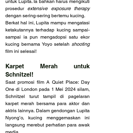
untuk Lupita. Ia bahkan harus mengikuti 
prosedur 
extensive exposure therapy 
dengan sering-sering bertemu kucing.
Berkat hal ini, Lupita mampu mengatasi 
ketakutannya terhadap kucing sampai-
sampai ia pun mengadopsi satu ekor 
kucing bernama Yoyo setelah 
shooting 
film ini selesai!
Karpet Merah untuk 
Schnitzel!
Saat promosi film A Quiet Place: Day 
One di London pada 1 Mei 2024 silam, 
Schnitzel turut tampil di pagelaran 
karpet merah bersama para aktor dan 
aktris lainnya. Dalam gendongan Lupita 
Nyong’o, kucing menggemaskan ini 
langsung merebut perhatian para awak 
media.