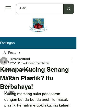
Postingan
All Posts
ismaniarsutardi
All Posts
8 Apr 2024
4 menit membaca
Kenapa Kucing Senang
binatang peliharaan
Makan Plastik? Itu
update
berita
Berbahaya!
edukasi
Kucing memang suka penasaran 
dengan benda-benda aneh, termasuk 
plastik. Pernah mergokin kucing kalian 