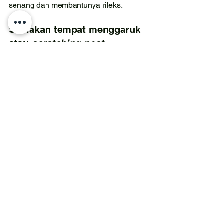
senang dan membantunya rileks.
Sediakan tempat menggaruk 
atau 
scratching post
Cat pawrents 
bisa menyedikan tempat 
menggaruk atau 
scratching post 
di 
tempat-tempat di sudut rumah yang jadi 
area favorit kucing bermain. Kucing 
menggaruk-garuk untuk menandakan 
teritorinya. Menggaruk juga sjadi 
aktivitas melepas stres. 
Buat kucing tetap sibuk 
bahkan jika Anda sedang 
pergi
Merasa khawatir ketika kita sedang 
pergi dan kucing bakal makan plastik? 
Selain menyembunyikan plastik di 