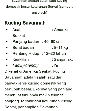
Savannah adalah salah satu kucing 
domestik besar keturunan Serval (sumber: 
unsplash)
Kucing Savannah
Asal				:
Amerika 
Serikat
Panjang badan	:
40–60 cm
Berat badan		: 5–11 kg
Rentang Hidup	
: 
12–20 tahun
Keaktifan			
: 
Sangat aktif
Family-friendly
		: Ya
Dikenal di Amerika Serikat, kucing 
Savannah adalah salah satu dari 
banyak jenis kucing domestik yang 
bertubuh besar. Ekornya yang panjang 
membuat tubuhnya makin terlihat 
panjang. Terlahir dari keturunan kucing 
Serval, penampilan Savannah 