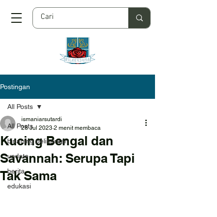
Postingan
All Posts
ismaniarsutardi
All Posts
28 Jul 2023
2 menit membaca
Kucing Bengal dan
binatang peliharaan
Savannah: Serupa Tapi
update
berita
Tak Sama
edukasi