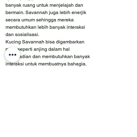
banyak ruang untuk menjelajah dan 
bermain. Savannah juga lebih enerjik 
secara umum sehingga mereka 
membutuhkan lebih banyak interaksi 
dan sosialisasi.
Kucing Savannah bisa digambarkan 
mirip seperti anjing dalam hal 
kepribadian dan membutuhkan banyak 
interaksi untuk membuatnya bahagia. 
Meskipun Bengal juga merupakan 
hewan sosial, Bengal tidak begitu 
menuntut perhatian seperti Savannah. 
Namun, Bengal justru lebih cerewet 
lho! 
Karakter Bengal
 yang vokal ini 
bisa membuat kamu kewalahan. 
Bengal cocok jadi kucing rumahan dan 
bisa beraktivitas 
indoor
 daripada 
Savannah. Secara keseluruhan, 