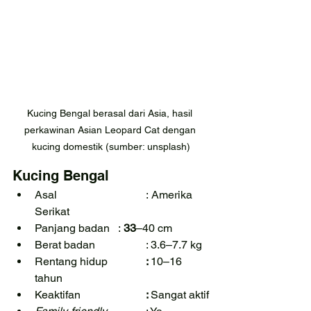
Kucing Bengal berasal dari Asia, hasil 
perkawinan Asian Leopard Cat dengan 
kucing domestik (sumber: unsplash)
Kucing Bengal
Asal				:
Amerika 
Serikat
Panjang badan	:
 33
–40 cm
Berat badan		: 3.6–7.7 kg
Rentang hidup		
: 
10–16 
tahun
Keaktifan			
: 
Sangat aktif