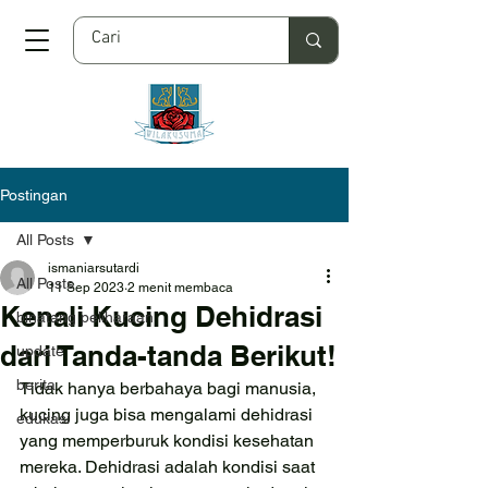
Postingan
All Posts
ismaniarsutardi
All Posts
11 Sep 2023
2 menit membaca
Kenali Kucing Dehidrasi
binatang peliharaan
dari Tanda-tanda Berikut!
update
berita
Tidak hanya berbahaya bagi manusia, 
kucing juga bisa mengalami dehidrasi 
edukasi
yang memperburuk kondisi kesehatan 
mereka. Dehidrasi adalah kondisi saat 