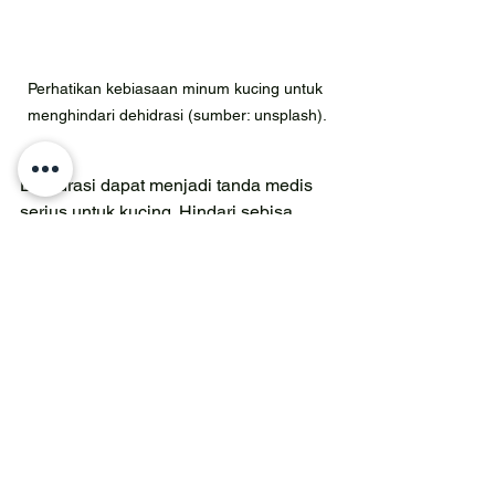
Perhatikan kebiasaan minum kucing untuk 
menghindari dehidrasi (sumber: unsplash).
Dehidrasi dapat menjadi tanda medis 
serius untuk kucing. Hindari sebisa 
mungkin faktor risiko yang menjadi 
penyebabnya. Jika kamu curiga 
kucingmu mengalami dehidrasi, segera 
ke dokter hewan untuk mendapatkan 
bantuan yang diperlukan.
Sementara itu, hal berikut bisa 
dilakukan di rumah agar kucing 
memperoleh kembali cairan tubuhnya:
Tambahkan sedikit kaldu ayam 
atau jus ikan tuna ke dalam air 