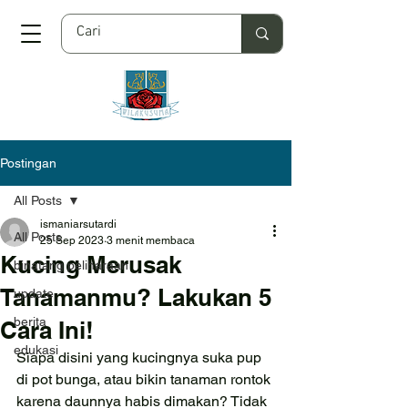
Postingan
All Posts
ismaniarsutardi
All Posts
25 Sep 2023
3 menit membaca
Kucing Merusak
binatang peliharaan
Tanamanmu? Lakukan 5
update
berita
Cara Ini!
edukasi
Siapa disini yang kucingnya suka pup 
di pot bunga, atau bikin tanaman rontok 
karena daunnya habis dimakan? Tidak 