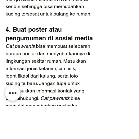
sendiri sehingga bisa memudahkan 
kucing tersesat untuk pulang ke rumah.
4. Buat poster atau 
pengumuman di sosial media
Cat pawrents 
bisa membuat selebaran 
berupa poster dan menyebarkannya di 
lingkungan sekitar rumah. Masukkan 
informasi jenis kelamin, ciri fisik, 
identifikasi dari kalung, serta foto 
kucing terbaru. Jangan lupa untuk 
memasukkan informasi kontak yang 
bisa dihubungi. 
Cat pawrents 
bisa 
memulai menyebarkan poster ke 
tetangga terdekat, menempelkan di 
papan pengumuman, atau di komunitas 
cat lovers 
sekitar rumah Anda.
Gunakan pengaruh sosial media untuk 