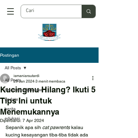
Postingan
All Posts
ismaniarsutardi
All Posts
29 Jan 2024
3 menit membaca
Kucingmu Hilang? Ikuti 5
binatang peliharaan
Tips Ini untuk
update
berita
Menemukannya
edukasi
Diperbarui:
7 Apr 2024
Sepanik apa sih 
cat pawrents 
kalau 
kucing kesayangan tiba-tiba tidak ada 