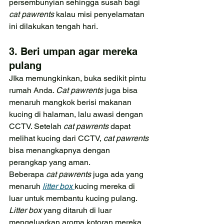
persembunyian sehingga susah bagi 
cat pawrents 
kalau misi penyelamatan 
ini dilakukan tengah hari.
3. Beri umpan agar mereka 
pulang
JIka memungkinkan, buka sedikit pintu 
rumah Anda. 
Cat pawrents 
juga bisa 
menaruh mangkok berisi makanan 
kucing di halaman, lalu awasi dengan 
CCTV. Setelah 
cat pawrents 
dapat 
melihat kucing dari CCTV, 
cat pawrents 
bisa menangkapnya dengan 
perangkap yang aman.
Beberapa 
cat pawrents 
juga ada yang 
menaruh 
litter box 
kucing mereka di 
luar untuk membantu kucing pulang. 
Litter box 
yang ditaruh di luar 
mengeluarkan aroma kotoran mereka 