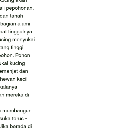
li pepohonan, 
 dan tanah 
bagian alami 
pat tinggalnya. 
ucing menyukai 
ang tinggi 
pohon. Pohon 
ukai kucing 
emanjat dan 
hewan kecil 
akalanya 
an mereka di 
isa membangun 
uka terus - 
ika berada di 