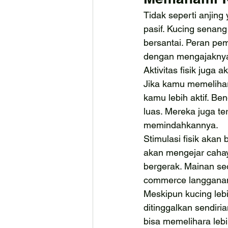
Tidak seperti anjing
pasif. Kucing senan
bersantai. Peran pem
dengan mengajaknya 
Aktivitas fisik juga
Jika kamu memeliha
kamu lebih aktif. B
luas. Mereka juga te
memindahkannya.
Stimulasi fisik akan
akan mengejar cahay
bergerak. Mainan seoe
commerce langgana
Meskipun kucing lebi
ditinggalkan sendiri
bisa memelihara lebi