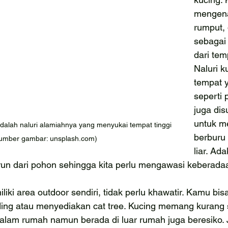
mengena
rumput,
sebagai 
dari tem
Naluri k
tempat y
seperti 
juga dis
untuk m
alah naluri alamiahnya yang menyukai tempat tinggi 
berburu 
umber gambar: unsplash.com)
liar. Ad
urun dari pohon sehingga kita perlu mengawasi keberada
liki area outdoor sendiri, tidak perlu khawatir. Kamu b
ding atau menyediakan cat tree. Kucing memang kurang s
alam rumah namun berada di luar rumah juga beresiko. J