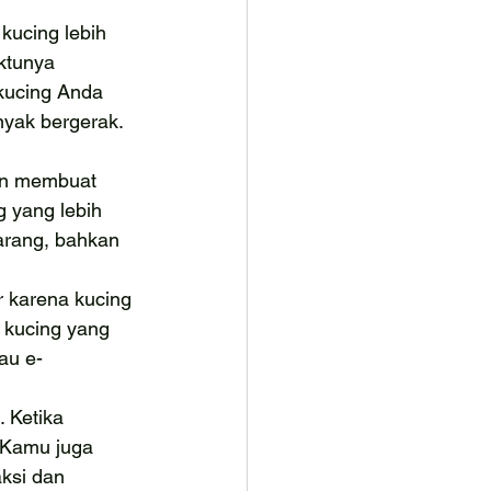
kucing lebih 
ktunya 
 kucing Anda 
yak bergerak. 
an membuat 
 yang lebih 
barang, bahkan 
r karena kucing 
 kucing yang 
tau e-
 Ketika 
. Kamu juga 
ksi dan 