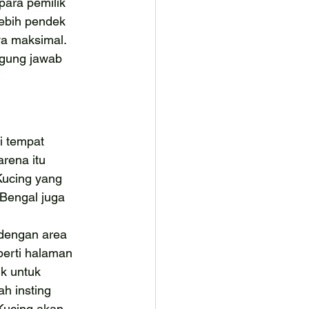
ara pemilik 
lebih pendek 
ya maksimal. 
ggung jawab 
 tempat 
rena itu 
Kucing yang 
Bengal juga 
engan area 
perti halaman 
k untuk 
h insting 
Kucing akan 