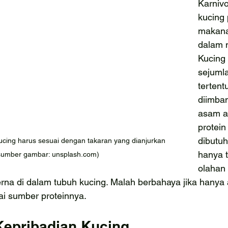
Karnivo
kucing
makana
dalam n
Kucing
sejumla
tertent
diimba
asam a
protein
dibutuh
ing harus sesuai dengan takaran yang dianjurkan 
hanya t
sumber gambar: unsplash.com)
olahan 
cerna di dalam tubuh kucing. Malah berbahaya jika hanya
ai sumber proteinnya. 
epribadian Kucing