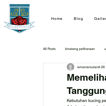
Home
Blog
Galle
All Posts
binatang peliharaan
ismaniarsutardi
26
Memelih
Tanggun
Kebutuhan kucing pe