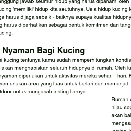
nggung jawab seumur hidup yang harus dipahami oleh p
cing 'memiliki' hidup kita seutuhnya. Usia hidup kucing 
a harus dijaga sebaik - baiknya supaya kualitas hidupn
ang harus diperhatikan sebagai bentuk komitmen dan tan
ucing.
 Nyaman Bagi Kucing
 kucing tentunya kamu sudah memperhitungkan kondisi
 akan menghabiskan seluruh hidupnya di rumah. Oleh ka
yaman diperlukan untuk aktivitas mereka sehari - hari. 
memerlukan area yang luas untuk berlari dan memanjat. 
door untuk mengasah insting liarnya.
Rumah d
hijau se
akan bai
mengasa
kucing. 