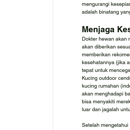
mengurangi kesepia
adalah binatang yan
Menjaga Kes
Dokter hewan akan m
akan diberikan sesu
memberikan rekomen
kesehatannya (jika 
tepat untuk mencega
Kucing outdoor cende
kucing rumahan (indo
akan menghadapi bah
bisa menyakiti merek
luar dan jagalah untu
Setelah mengetahui 