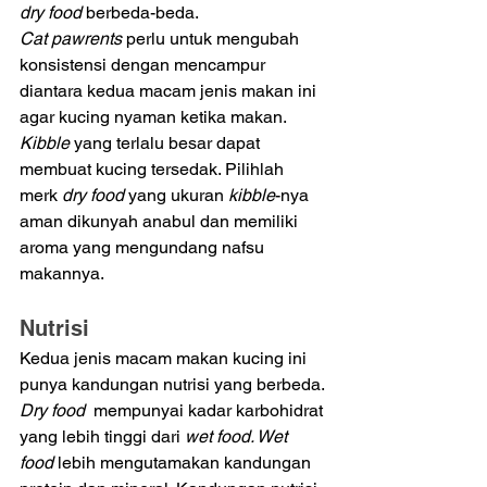
dry food
 berbeda-beda. 
Cat pawrents
 perlu untuk mengubah 
konsistensi dengan mencampur 
diantara kedua macam jenis makan ini 
agar kucing nyaman ketika makan. 
Kibble 
yang terlalu besar dapat 
membuat kucing tersedak. Pilihlah 
merk 
dry food 
yang ukuran 
kibble
-nya 
aman dikunyah anabul dan memiliki 
aroma yang mengundang nafsu 
makannya.
Nutrisi  
Kedua jenis macam makan kucing ini 
punya kandungan nutrisi yang berbeda. 
Dry food 
 mempunyai kadar karbohidrat 
yang lebih tinggi dari 
wet food. Wet 
food
 lebih mengutamakan kandungan 