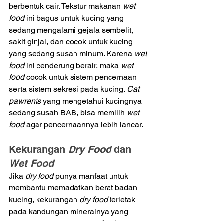
berbentuk cair. Tekstur makanan 
wet 
food 
ini bagus untuk kucing yang 
sedang mengalami gejala sembelit, 
sakit ginjal, dan cocok untuk kucing 
yang sedang susah minum. Karena
 wet 
food
 ini cenderung berair, maka 
wet 
food 
cocok untuk sistem pencernaan 
serta sistem sekresi pada kucing. 
Cat 
pawrents 
yang mengetahui kucingnya 
sedang susah BAB, bisa memilih
 wet 
food
 agar pencernaannya lebih lancar.
Kekurangan 
Dry Food 
dan 
Wet Food 
Jika 
dry food 
punya manfaat untuk 
membantu memadatkan berat badan 
kucing, kekurangan 
dry food
 terletak 
pada kandungan mineralnya yang 