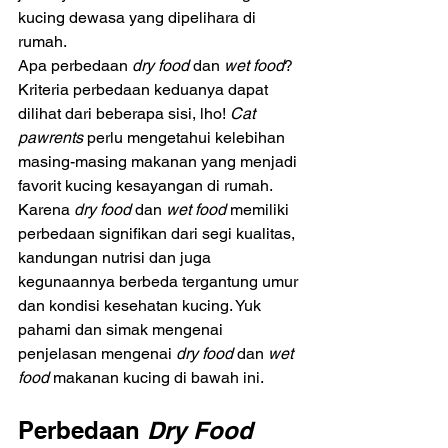
kucing dewasa yang dipelihara di 
rumah. 
Apa perbedaan 
dry food 
dan
 wet food
? 
Kriteria perbedaan keduanya dapat 
dilihat dari beberapa sisi, lho! 
Cat 
pawrents
 perlu mengetahui kelebihan 
masing-masing makanan yang menjadi 
favorit kucing kesayangan di rumah. 
Karena 
dry food 
dan 
wet food
 memiliki 
perbedaan signifikan dari segi kualitas, 
kandungan nutrisi dan juga 
kegunaannya berbeda tergantung umur 
dan kondisi kesehatan kucing. Yuk 
pahami dan simak mengenai 
penjelasan mengenai 
dry food 
dan 
wet 
food
 makanan kucing di bawah ini.
Perbedaan 
Dry Food 