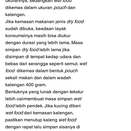
ukurannya, sedangkan 
wet food
dikemas dalam ukuran 
pouch 
dan 
kalengan. 
Jika kemasan makanan jenis 
dry food 
sudah dibuka, keadaan layak 
konsumsinya masih bisa diukur 
dengan durasi yang lebih lama. Masa 
simpan 
dry food 
lebih lama jika 
disimpan di tempat kedap udara dan 
bebas dari serangga seperti semut. 
wet 
food 
 dikemas dalam bentuk 
pouch 
sekali makan dan dalam wadah 
kalengan 400 gram. 
Bentuknya yang lunak dengan tekstur 
lebih cairmembuat masa simpan 
wet 
food 
lebih pendek. Jika kucing diberi 
wet food 
dari kemasan kalengan, 
pastikan menutup kaleng 
wet food 
dengan rapat lalu simpan sisanya di 