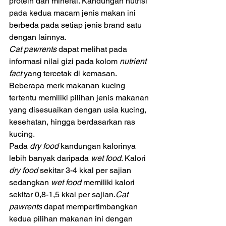
protein dan mineral. Kandungan nutrisi 
pada kedua macam jenis makan ini 
berbeda pada setiap jenis brand satu 
dengan lainnya. 
Cat pawrents
 dapat melihat pada 
informasi nilai gizi pada kolom 
nutrient 
fact
 yang tercetak di kemasan. 
Beberapa merk makanan kucing 
tertentu memiliki pilihan jenis makanan 
yang disesuaikan dengan usia kucing, 
kesehatan, hingga berdasarkan ras 
kucing.
Pada 
dry food 
kandungan kalorinya 
lebih banyak daripada 
wet food
. Kalori 
dry food 
sekitar 3-4 kkal per sajian 
sedangkan 
wet food 
memiliki kalori 
sekitar 0,8-1,5 kkal per 
sajian.
Cat
pawrents
 dapat mempertimbangkan 
kedua pilihan makanan ini dengan 