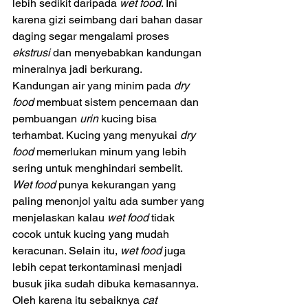
lebih sedikit daripada 
wet food
. Ini 
karena gizi seimbang dari bahan dasar 
daging segar mengalami proses 
ekstrusi 
dan menyebabkan kandungan 
mineralnya jadi berkurang. 
Kandungan air yang minim pada
 dry 
food 
membuat sistem pencernaan dan 
pembuangan 
urin 
kucing bisa 
terhambat. Kucing yang menyukai 
dry 
food 
memerlukan minum yang lebih 
sering untuk menghindari sembelit.
Wet food 
punya kekurangan yang 
paling menonjol yaitu ada sumber yang 
menjelaskan kalau 
wet food 
tidak 
cocok untuk kucing yang mudah 
keracunan. Selain itu, 
wet food 
juga 
lebih cepat terkontaminasi menjadi 
busuk jika sudah dibuka kemasannya. 
Oleh karena itu sebaiknya
 cat 