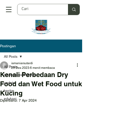
Postingan
All Posts
ismaniarsutardi
All Posts
29 Des 2023
6 menit membaca
Kenali Perbedaan Dry
binatang peliharaan
Food dan Wet Food untuk
update
berita
Kucing
edukasi
Diperbarui:
7 Apr 2024