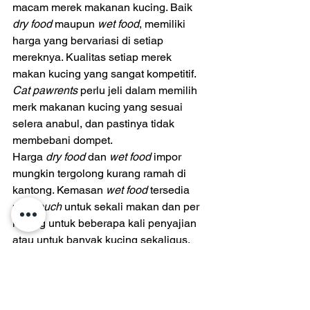
macam merek makanan kucing. Baik 
dry food
 maupun 
wet food
, memiliki 
harga yang bervariasi di setiap 
mereknya. Kualitas setiap merek 
makan kucing yang sangat kompetitif. 
Cat pawrents 
perlu jeli dalam memilih 
merk makanan kucing yang sesuai 
selera anabul, dan pastinya tidak 
membebani dompet.
Harga 
dry food 
dan 
wet food
 impor 
mungkin tergolong kurang ramah di 
kantong. Kemasan 
wet food
 tersedia 
per 
pouch 
untuk sekali makan dan per 
kaleng untuk beberapa kali penyajian 
atau untuk banyak kucing sekaligus. 
Dry food
 biasa dijual langsung dengan 
berat gram yang tinggi sesuai dengan 
jatah makan kucing dalam kurun waktu 
beberapa bulan. 