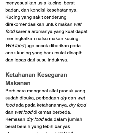
menyesuaikan usia kucing, berat 
badan, dan kondisi kesehatannya. 
Kucing yang sakit cenderung 
direkomendasikan untuk makan 
wet 
food
 karena aromanya yang kuat dapat 
meningkatkan nafsu makan kucing. 
Wet food 
juga cocok diberikan pada 
anak kucing yang baru mulai disapih 
dan lepas dari susu induknya.
Ketahanan Kesegaran 
Makanan
Berbicara mengenai sifat produk yang 
sudah dibuka, perbedaan 
dry 
dan 
wet 
food
 ada pada ketahanannya. 
dry food 
dan 
wet food 
dikemas berbeda. 
Kemasan 
dry food 
ada dalam jumlah 
berat bersih yang lebih banyak 