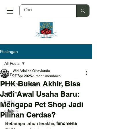
Postingan
All Posts
Wid Adelies Oktavianda
All Posts
21 Apr 2025
1 menit membaca
PHK Bukan Akhir, Bisa
binatang peliharaan
Jadi Awal Usaha Baru:
update
berita
Mengapa Pet Shop Jadi
edukasi
Pilihan Cerdas?
Beberapa tahun terakhir, 
fenomena 