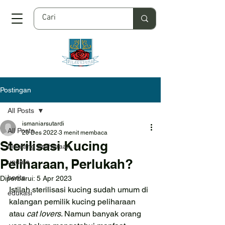
Postingan
All Posts
ismaniarsutardi
All Posts
20 Des 2022
3 menit membaca
Sterilisasi Kucing
binatang peliharaan
Peliharaan, Perlukah?
update
berita
Diperbarui:
5 Apr 2023
Istilah sterilisasi kucing sudah umum di 
edukasi
kalangan pemilik kucing peliharaan 
atau 
cat lovers
. Namun banyak orang 