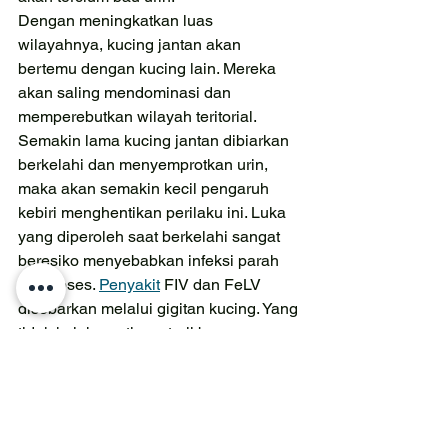
Dengan meningkatkan luas 
wilayahnya, kucing jantan akan 
bertemu dengan kucing lain. Mereka 
akan saling mendominasi dan 
memperebutkan wilayah teritorial. 
Semakin lama kucing jantan dibiarkan 
berkelahi dan menyemprotkan urin, 
maka akan semakin kecil pengaruh 
kebiri menghentikan perilaku ini. Luka 
yang diperoleh saat berkelahi sangat 
beresiko menyebabkan infeksi parah 
dan abses. 
Penyakit
 FIV dan FeLV 
disebarkan melalui gigitan kucing. Yang 
tidak kalah penting, steril berguna 
untuk mengontrol populasi kucing dan  
menghindari kematian kucing atau 
anak kucing yang tidak diinginkan. 