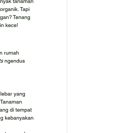
anyak tanaman 
rganik. Tapi 
angan? Tenang 
in kece!
m rumah 
s 
ngendus 
lebar yang 
. Tanaman 
ang di tempat 
ng kebanyakan 