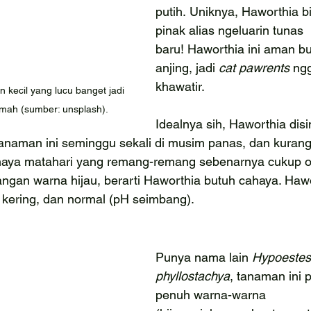
putih. Uniknya, Haworthia b
pinak alias ngeluarin tunas 
baru! Haworthia ini aman bu
anjing, jadi 
cat pawrents
 ng
khawatir.
 kecil yang lucu banget jadi 
umah (sumber: unsplash).
Idealnya sih, Haworthia dis
tanaman ini seminggu sekali di musim panas, dan kurang
haya matahari yang remang-remang sebenarnya cukup oke
ngan warna hijau, berarti Haworthia butuh cahaya. Hawo
 kering, dan normal (pH seimbang).
Punya nama lain 
Hypoestes
phyllostachya
, tanaman ini 
penuh warna-warna 