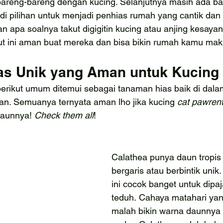
bareng-bareng dengan kucing. Selanjutnya masih ada b
i pilihan untuk menjadi penhias rumah yang cantik dan o
n apa soalnya takut digigitin kucing atau anjing kesay
kut ini aman buat mereka dan bisa bikin rumah kamu mak
as Unik yang Aman untuk Kucing
rikut umum ditemui sebagai tanaman hias baik di dala
n. Semuanya ternyata aman lho jika kucing 
cat pawrent
daunnya! 
Check them all
!
Calathea punya daun tropis 
bergaris atau berbintik unik
ini cocok banget untuk dipaj
teduh. Cahaya matahari ya
malah bikin warna daunnya 