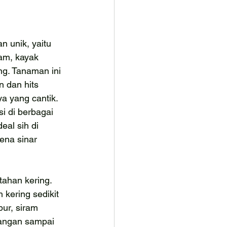
n unik, yaitu 
am, kayak 
g. Tanaman ini 
 dan hits 
a yang cantik. 
i di berbagai 
eal sih di 
ena sinar 
tahan kering. 
 kering sedikit 
ur, siram 
jangan sampai 