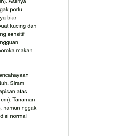
ih). Aslinya 
gak perlu 
ya biar 
uat kucing dan 
g sensitif 
angguan 
mereka makan 
pencahayaan 
uh. Siram 
apisan atas 
5 cm). Tanaman 
p, namun nggak 
disi normal 