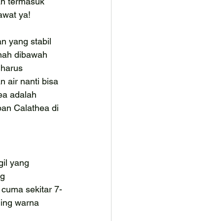
an termasuk 
wat ya!
n yang stabil 
nah dibawah 
harus 
 air nanti bisa 
a adalah 
pan Calathea di 
il yang 
g 
cuma sekitar 7-
ing warna 