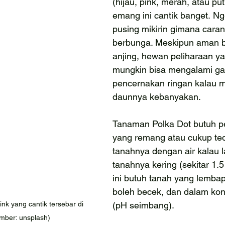
(hijau, pink, merah, atau put
emang ini cantik banget. Ng
pusing mikirin gimana caran
berbunga. Meskipun aman b
anjing, hewan peliharaan yan
mungkin bisa mengalami g
pencernakan ringan kalau 
daunnya kebanyakan.
Tanaman Polka Dot butuh 
yang remang atau cukup ted
tanahnya dengan air kalau l
tanahnya kering (sekitar 1.
ini butuh tanah yang lemba
boleh becek, dan dalam kon
nk yang cantik tersebar di 
(pH seimbang).
mber: unsplash)