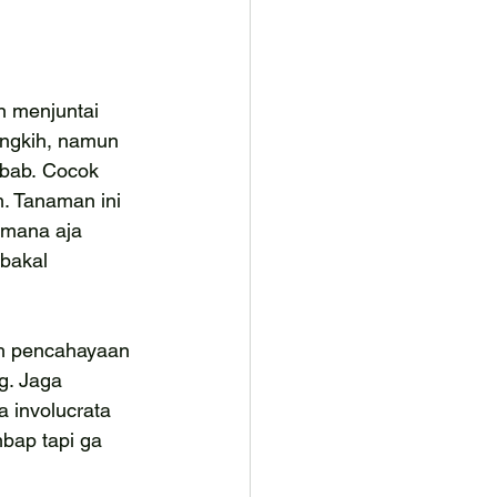
n menjuntai 
ngkih, namun 
bab. Cocok 
m. Tanaman ini 
 mana aja 
bakal 
h pencahayaan 
g. Jaga 
a involucrata 
bap tapi ga 