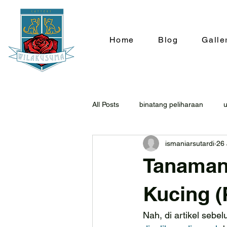
Home
Blog
Galle
All Posts
binatang peliharaan
ismaniarsutardi
26
Tanaman
Kucing (
Nah, di artikel seb