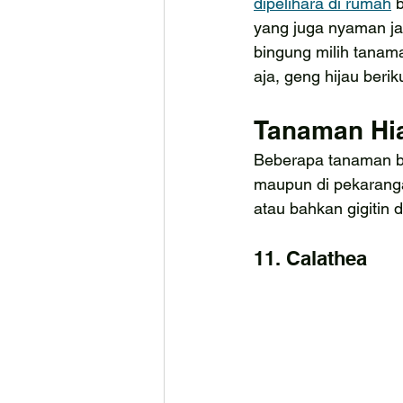
dipelihara di rumah
 
yang juga nyaman jad
bingung milih tanama
aja, geng hijau beri
Tanaman Hi
Beberapa tanaman be
maupun di pekaranga
atau bahkan gigitin 
11. Calathea