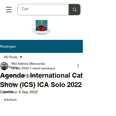
Postingan
All Posts
Wid Adelies Oktavianda
All Posts
26 Mei 2022
1 menit membaca
Agenda : International Cat
binatang peliharaan
Show (ICS) ICA Solo 2022
update
berita
Diperbarui:
6 Sep 2022
edukasi