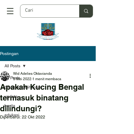
Postingan
All Posts
Wid Adelies Oktavianda
All Posts
5 Mei 2022
1 menit membaca
Apakah Kucing Bengal
binatang peliharaan
termasuk binatang
update
berita
dilindungi?
edukasi
Diperbarui:
22 Okt 2022