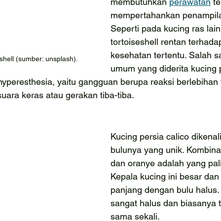
membutuhkan 
perawatan
 t
mempertahankan penampilan
Seperti pada kucing ras lain
tortoiseshell rentan terhada
kesehatan tertentu. Salah s
shell (sumber: unsplash).
umum yang diderita kucing 
 hyperesthesia, yaitu gangguan berupa reaksi berlebihan
uara keras atau gerakan tiba-tiba.
Kucing persia calico dikenali
bulunya yang unik. Kombinas
dan oranye adalah yang pal
Kepala kucing ini besar dan
panjang dengan bulu halus.
sangat halus dan biasanya t
sama sekali. 