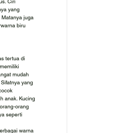
s. Ciri 
ya yang 
 Matanya juga 
warna biru 
s tertua di 
memiliki 
angat mudah 
. Sifatnya yang 
cocok 
h anak. Kucing 
 orang-orang 
a seperti 
berbagai warna 