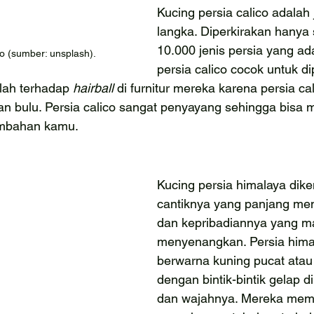
Kucing persia calico adalah 
langka. Diperkirakan hanya s
10.000 jenis persia yang ad
co (sumber: unsplash).
persia calico cocok untuk di
ah terhadap 
hairball 
di furnitur mereka karena persia cal
n bulu. Persia calico sangat penyayang sehingga bisa m
ambahan kamu.
Kucing persia himalaya diken
cantiknya yang panjang m
dan kepribadiannya yang m
menyenangkan. Persia hima
berwarna kuning pucat atau 
dengan bintik-bintik gelap di 
dan wajahnya. Mereka memil