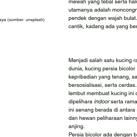
mewah yang tebal serta halu
utamanya adalah moncongn
pendek dengan wajah bulat.
aya (sumber: unsplash)
cantik, kadang ada yang ber
Menjadi salah satu kucing ra
dunia, kucing persia bicolor 
kepribadian yang tenang, s
bersosialisasi, serta cerdas
lembut membuat kucing ini 
dipelihara 
indoor 
serta rama
ini senang berada di antara
dan hewan peliharaan lainny
anjing.
Persia bicolor ada dengan 