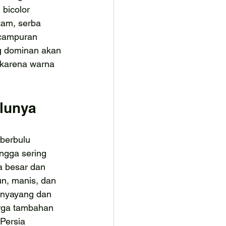
bicolor 
tam, serba 
 campuran 
g dominan akan 
 karena warna 
lunya
berbulu 
ngga sering 
a besar dan 
n, manis, dan 
enyayang dan 
rga tambahan 
Persia 