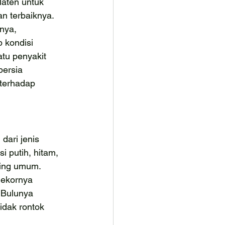
elaten untuk 
 terbaiknya. 
nya, 
p kondisi 
atu penyakit 
persia 
 terhadap 
 dari jenis 
i putih, hitam, 
ing umum. 
 ekornya 
 Bulunya 
idak rontok 