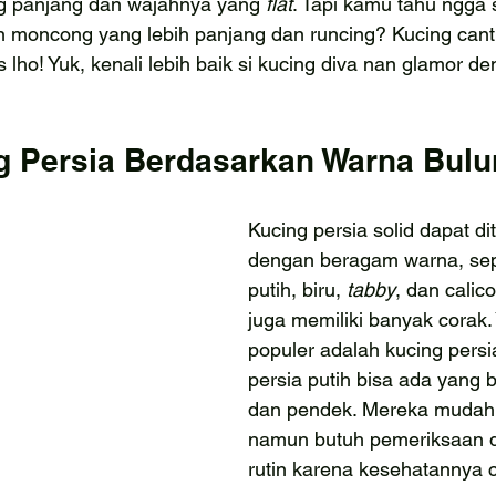
g panjang dan wajahnya yang 
flat
. Tapi kamu tahu ngga s
 moncong yang lebih panjang dan runcing? Kucing cantik
 lho! Yuk, kenali lebih baik si kucing diva nan glamor
g Persia Berdasarkan Warna Bul
Kucing persia solid dapat d
dengan beragam warna, sepe
putih, biru, 
tabby
, dan calic
juga memiliki banyak corak. 
populer adalah kucing persia
persia putih bisa ada yang 
dan pendek. Mereka mudah 
namun butuh pemeriksaan d
rutin karena kesehatannya 