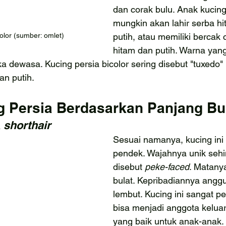
dan corak bulu. Anak kucing 
mungkin akan lahir serba hi
olor (sumber: omlet)
putih, atau memiliki bercak
hitam dan putih. Warna yan
a dewasa. Kucing persia bicolor sering disebut "tuxedo"
an putih.
g Persia Berdasarkan Panjang Bu
 
shorthair
Sesuai namanya, kucing ini 
pendek. Wajahnya unik sehi
disebut 
peke-faced
. Matany
bulat. Kepribadiannya anggu
lembut. Kucing ini sangat p
bisa menjadi anggota kelua
yang baik untuk anak-anak. 