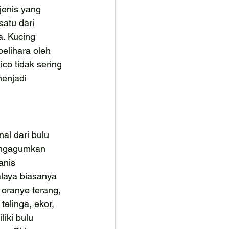
jenis yang 
atu dari 
a. Kucing 
pelihara oleh 
ico tidak sering 
enjadi 
al dari bulu 
engagumkan 
anis 
laya biasanya 
oranye terang, 
telinga, ekor, 
iki bulu 