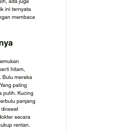
ih, ada juga 
 ini ternyata 
 dengan membaca 
unya
itemukan 
rti hitam, 
o. Bulu mereka 
Yang paling 
 putih. Kucing 
berbulu panjang 
dirawat 
okter secara 
cukup rentan.