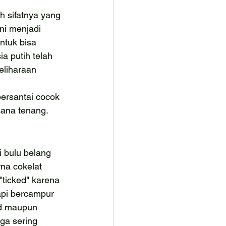
h sifatnya yang 
ni menjadi 
ntuk bisa 
a putih telah 
eliharaan 
ersantai cocok 
sana tenang.
i bulu belang 
na cokelat 
 "ticked" karena 
api bercampur 
id maupun 
uga sering 