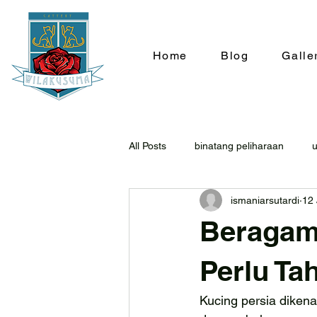
Home
Blog
Galle
All Posts
binatang peliharaan
ismaniarsutardi
12 
Beragam
Perlu Ta
Kucing persia dikena