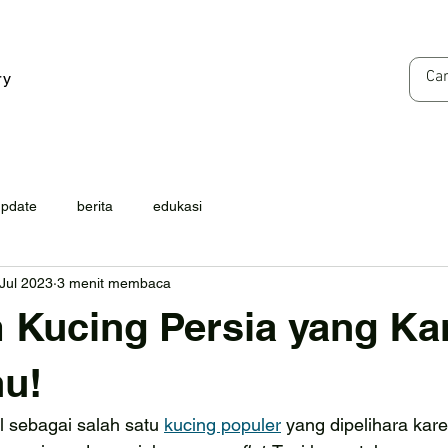
ry
update
berita
edukasi
Jul 2023
3 menit membaca
 Kucing Persia yang K
hu!
l sebagai salah satu 
kucing populer
 yang dipelihara kare