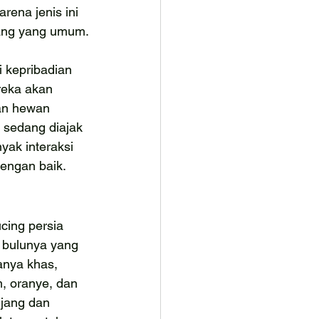
arena jenis ini 
jang yang umum.
i kepribadian 
eka akan 
an hewan 
 sedang diajak 
yak interaksi 
engan baik.
ucing persia 
 bulunya yang 
anya khas, 
, oranye, dan 
njang dan 