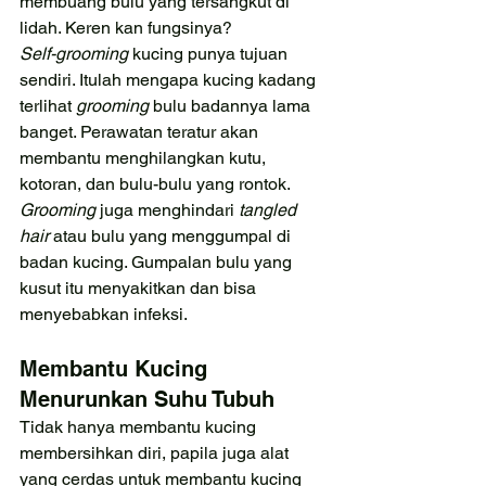
membuang bulu yang tersangkut di 
lidah. Keren kan fungsinya?
Self-grooming 
kucing punya tujuan 
sendiri. Itulah mengapa kucing kadang 
terlihat 
grooming 
bulu badannya lama 
banget. Perawatan teratur akan 
membantu menghilangkan kutu, 
kotoran, dan bulu-bulu yang rontok. 
Grooming 
juga menghindari 
tangled 
hair 
atau bulu yang menggumpal di 
badan kucing. Gumpalan bulu yang 
kusut itu menyakitkan dan bisa 
menyebabkan infeksi.
Membantu Kucing 
Menurunkan Suhu Tubuh
Tidak hanya membantu kucing 
membersihkan diri, papila juga alat 
yang cerdas untuk membantu kucing 