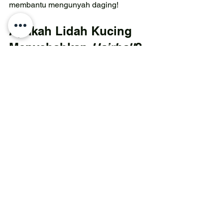
membantu mengunyah daging!
Apakah Lidah Kucing 
Menyebabkan 
Hairball
?
Papila pada lidah kucing berpotensi 
menghasilkan 
hairball 
lho ternyata! 
Apalagi jika lidah kucingnya bisa 
mencengkeram permukaan dengan 
baik. Namun 
cat pawrents 
ga perlu 
risau. Kebanyakan 
hairball 
akan keluar 
dari pencernaan kucing dengan 
muntah
. Di kebanyakan kasus, jarang 
ada kucing yang mengalami operasi 
besar gara-gara 
hairball
.
Yuk, baca pengetahuan menarik 
lainnya seputar pemeliharaan kucing 
dan berbagai perilaku kucing yang bisa 