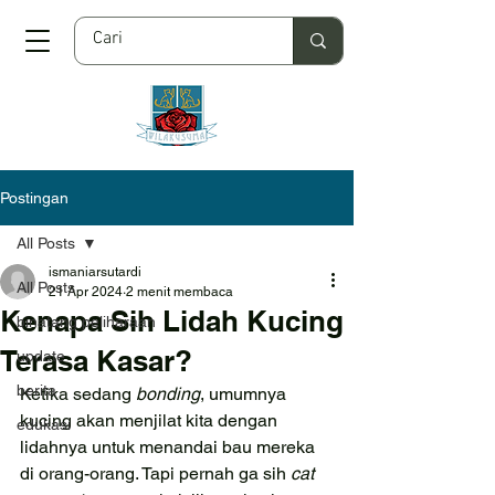
Postingan
All Posts
ismaniarsutardi
All Posts
21 Apr 2024
2 menit membaca
Kenapa Sih Lidah Kucing
binatang peliharaan
Terasa Kasar?
update
berita
Ketika sedang 
bonding
, umumnya 
kucing akan menjilat kita dengan 
edukasi
lidahnya untuk menandai bau mereka 
di orang-orang. Tapi pernah ga sih 
cat 