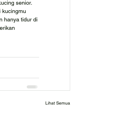
ucing senior.
i kucingmu 
 hanya tidur di 
erikan 
Lihat Semua