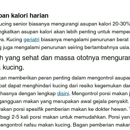
an kalori harian
 kucing senior biasanya mengurangi asupan kalori 20-30
ingkatkan asupan kalori akan lebih penting untuk memp
ya. Kucing 
geriatri
 biasanya mengalami penurunan berat
g juga mengalami penurunan seiring bertambahnya usia
h yang sehat dan massa ototnya mengurang
 kucing.
an memberikan peran penting dalam mengontrol asupan k
pat dapat menghindari kucing dari resiko kegemukan dan
hasnya dengan lengkap 
disini
. Mengontrol porsi makan 
gangguan makan yang merupakan awal gejala penyakit.
nyakan porsi spesifik pemberian makan ke dokter hewan. 
dibagi 2-5 kali porsi makan untuk memudahkan. Porsi yang
mengontrol nafsu makan kucing. Bagan pemberian maka