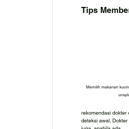
Tips Member
Memilih makanan kucin
unspl
rekomendasi dokter 
deteksi awal. Dokter
juga, apabila ada.