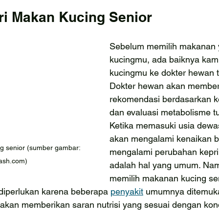
i Makan Kucing Senior
Sebelum memilih makanan y
kucingmu, ada baiknya ka
kucingmu ke dokter hewan t
Dokter hewan akan member
rekomendasi berdasarkan ke
dan evaluasi metabolisme tu
Ketika memasuki usia dewas
akan mengalami kenaikan b
g senior (sumber gambar: 
mengalami perubahan keprib
ash.com)
adalah hal yang umum. Na
memilih makanan kucing sen
diperlukan karena beberapa 
penyakit
 umumnya ditemuk
 akan memberikan saran nutrisi yang sesuai dengan kond