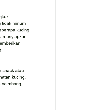
gkuk 
 tidak minum 
eberapa kucing 
sa menyiapkan 
Memberikan 
g.
 snack atau 
hatan kucing. 
k seimbang, 