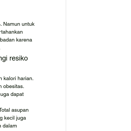
%. Namun untuk 
ertahankan 
 badan karena 
.
i resiko 
alori harian. 
 obesitas. 
juga dapat 
Total asupan 
 kecil juga 
n dalam 