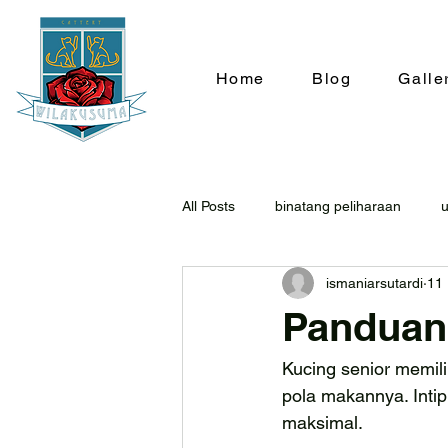
Home
Blog
Galle
All Posts
binatang peliharaan
ismaniarsutardi
11
Panduan
Kucing senior memili
pola makannya. Intip
maksimal. 