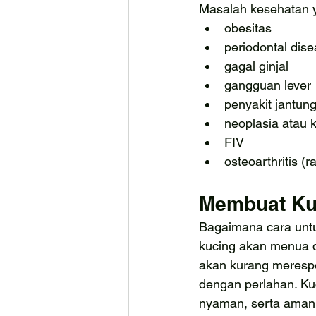
Masalah kesehatan ya
obesitas
periodontal dise
gagal ginjal
gangguan lever
penyakit jantun
neoplasia atau 
FIV
osteoarthritis (
Membuat Ku
Bagaimana cara unt
kucing akan menua d
akan kurang merespo
dengan perlahan. Kuc
nyaman, serta aman