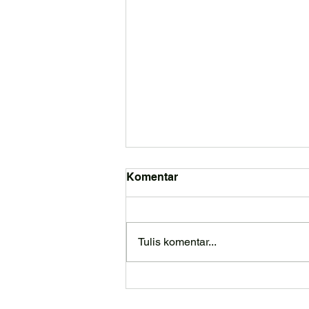
Komentar
Tulis komentar...
Memelihara Kucing:
Komitmen dan Tanggung