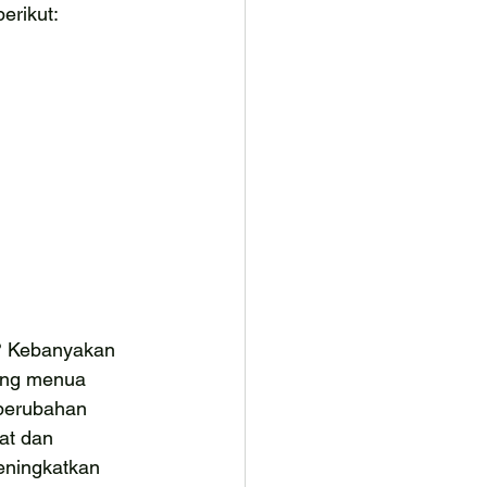
erikut:
? Kebanyakan 
ang menua 
perubahan 
at dan 
ningkatkan 