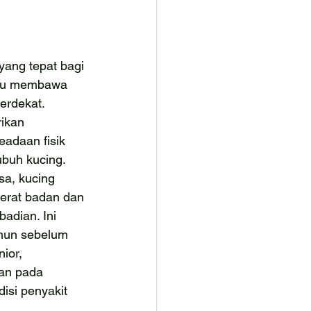
ang tepat bagi 
mu membawa 
erdekat. 
ikan 
adaan fisik 
buh kucing. 
a, kucing 
erat badan dan 
adian. Ini 
mun sebelum 
ior, 
an pada 
isi penyakit 