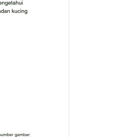
engetahui 
dan kucing 
sumber gambar: 