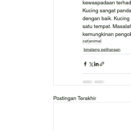
kewaspadaan terhadap
Kucing sangat panda
dengan baik. Kucing 
satu tempat. Masala
kemungkinan pengoba
cat
animal
binatang peliharaan
Postingan Terakhir