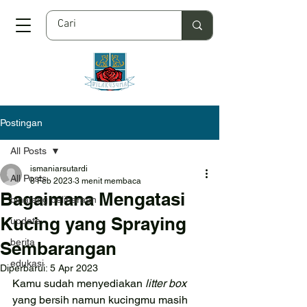
Postingan
All Posts
ismaniarsutardi
All Posts
8 Feb 2023
3 menit membaca
Bagaimana Mengatasi
binatang peliharaan
Kucing yang Spraying
update
berita
Sembarangan
edukasi
Diperbarui:
5 Apr 2023
Kamu sudah menyediakan 
litter box
yang bersih namun kucingmu masih 